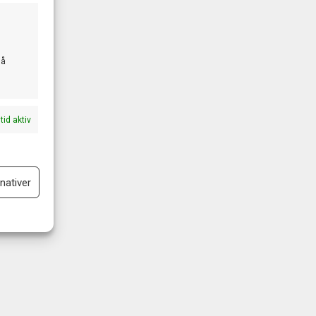
 å
ltid aktiv
nativer
ltid aktiv