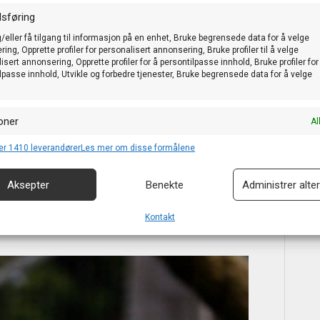
sføring
/eller få tilgang til informasjon på en enhet, Bruke begrensede data for å velge
ing, Opprette profiler for personalisert annonsering, Bruke profiler til å velge
i har her i landet er normalteikna (NT),
isert annonsering, Opprette profiler for å persontilpasse innhold, Bruke profiler for
oka (HB) og dansk dominant (DD). Dominante
lpasse innhold, Utvikle og forbedre tjenester, Bruke begrensede data for å velge
ke hos inoar ) og dei kan ikkje bere genet skjult,- kalla
t nok at ein av foreldra…
oner
Al
g kombinere data fra andre datakilder, Koble forskjellige enheter, Identifisere
er 1410 leverandører
Les mer om disse formålene
 basert på informasjon som overføres automatisk.
Aksepter
Benekte
Administrer alter
or sikkerhet, forhindre og oppdage svindel og rette feil, Levere
Al
e annonser og innhold, Lagre og kommunisere personvernvalg.
Kontakt