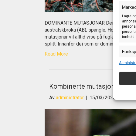
Marked
Lagre og
annonser
DOMINANTE MUTASJONAR Dei mest vanlege v
personal
australskbroka (AB), spangle, Hollandskbr
personti
mutasjonar vil alltid vise på fuglen. ( unnate
innhold.
splitt. Innanfor dei som er dominante, er de
Funksj
Read More
Matche o
Administr
enheter
Sørge f
Kombinerte mutasjonar
og vis
Av
administrator
|
15/03/2020