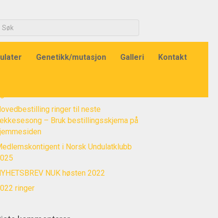
ulater
Genetikk/mutasjon
Galleri
Kontakt
iste innlegg
MEDLEMSKONTINGENT NUK FOR 2025
g NYTT KONSTITUERT STYRE I NUK
ovedbestilling ringer til neste
ekkesesong – Bruk bestillingsskjema på
jemmesiden
edlemskontigent i Norsk Undulatklubb
025
YHETSBREV NUK høsten 2022
022 ringer