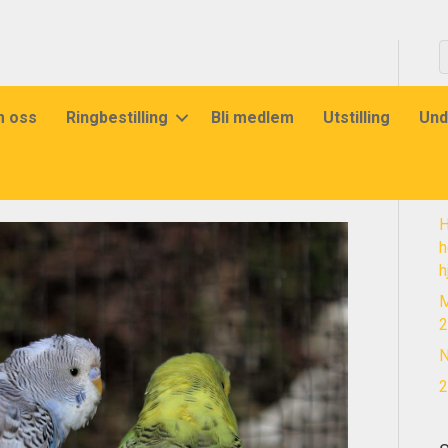
 oss
Ringbestilling
Bli medlem
Utstilling
Und
S
o
H
h
h
M
2
N
2