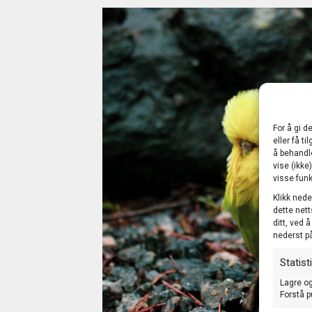
For å gi d
eller få t
å behandl
vise (ikke
visse funk
Klikk nede
dette nett
ditt, ved 
nederst p
Statist
Lagre og
Forstå p