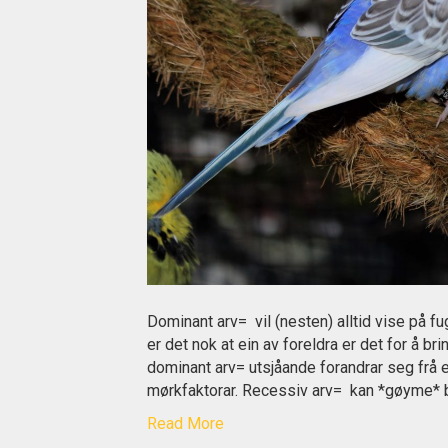
Dominant arv= vil (nesten) alltid vise på f
er det nok at ein av foreldra er det for å b
dominant arv= utsjåande forandrar seg frå en
mørkfaktorar. Recessiv arv= kan *gøyme*
Read More