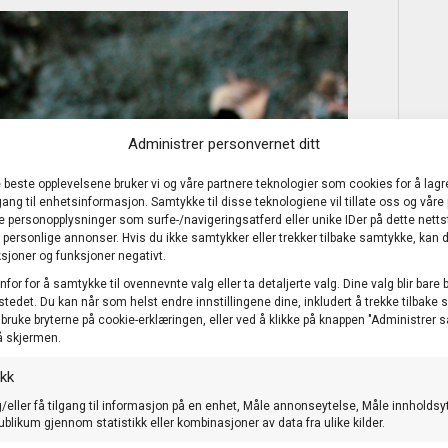
Administrer personvernet ditt
e beste opplevelsene bruker vi og våre partnere teknologier som cookies for å lagr
ilgang til enhetsinformasjon. Samtykke til disse teknologiene vil tillate oss og våre
e personopplysninger som surfe-/navigeringsatferd eller unike IDer på dette nett
) personlige annonser. Hvis du ikke samtykker eller trekker tilbake samtykke, kan d
sjoner og funksjoner negativt.
nfor for å samtykke til ovennevnte valg eller ta detaljerte valg. Dine valg blir bare 
stedet. Du kan når som helst endre innstillingene dine, inkludert å trekke tilbake
å bruke bryterne på cookie-erklæringen, eller ved å klikke på knappen "Administrer
å skjermen.
ikk
/eller få tilgang til informasjon på en enhet, Måle annonseytelse, Måle innholdsy
ublikum gjennom statistikk eller kombinasjoner av data fra ulike kilder.