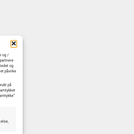
e og /
 partnere
stedet og
et påvirke
brukt på
 samtykket
 samtykke"
telse,