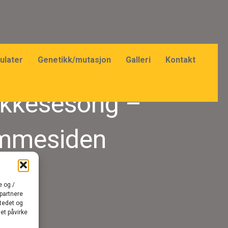
ulater
Genetikk/mutasjon
Galleri
Kontakt
hekkesesong –
emmesiden
e og /
 partnere
stedet og
et påvirke