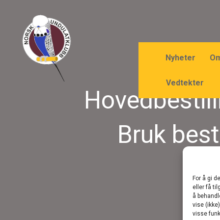
Nyheter
Om
Vedtekter
Hovedbestill
Bruk bes
For å gi d
eller få t
å behandl
vise (ikke
visse funk