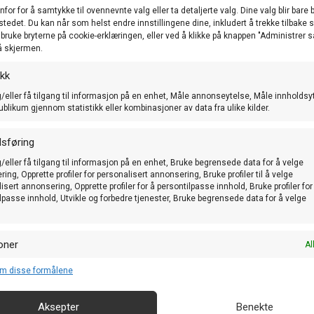
nfor for å samtykke til ovennevnte valg eller ta detaljerte valg. Dine valg blir bare 
stedet. Du kan når som helst endre innstillingene dine, inkludert å trekke tilbake
å bruke bryterne på cookie-erklæringen, eller ved å klikke på knappen "Administrer
å skjermen.
ikk
2024 ringmerking, starter ca 1. oktober 2023 og varer til 30. sep
/eller få tilgang til informasjon på en enhet, Måle annonseytelse, Måle innholdsy
rsonlige id-kode, årstall 2024 og NUK inngravert. De vil også ha 
ublikum gjennom statistikk eller kombinasjoner av data fra ulike kilder.
sendt id-kode, vil du få denne tilsendt om kort tid. Du kan allikev
t X isteden for din personlige id, men med løpenummer, årstall o
sføring
set australske og engelske. De som er til engelske, passer også de 
/eller få tilgang til informasjon på en enhet, Bruke begrensede data for å velge
 få en mail fra ringsalgsleder hvor du får oppgitt hvilke beløp du 
ing, Opprette profiler for personalisert annonsering, Bruke profiler til å velge
juli på dette.
isert annonsering, Opprette profiler for å persontilpasse innhold, Bruke profiler for
og blir fortløpende sendt ut til medlemmene.
lpasse innhold, Utvikle og forbedre tjenester, Bruke begrensede data for å velge
linger, må være ringmerket, enten med ringer fra Norsk Undulatklu
me tilbake til eier ved en eventuell rømming. Les mer om ringmerk
oner
Al
g kombinere data fra andre datakilder, Koble forskjellige enheter, Identifisere
m disse formålene
 basert på informasjon som overføres automatisk.
Aksepter
Benekte
or sikkerhet, forhindre og oppdage svindel og rette feil, Levere