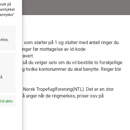
brukt på
 samtykket
 samtykke"
tember 2024.
telse,
løpenummer som starter på 1 og slutter med antall ringer du
el bestille ringer før mottagelse av id-kode.
g NUK inngravert.
australske, så du velger selv om du vil bestille to forskjellige
skal betale, og hvilke kontonummer du skal benytte. Ringer blir
 å
bb eller fra Norsk Tropefuglforening(NTL). Det er en stor
ing, alder på unger når de ringmerkes, priser osv på
ltid aktiv