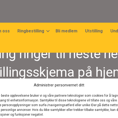
 oss
Ringbestilling
Bli medlem
Utstilling
Und
ing ringer til neste 
tillingsskjema på hj
18/06/2023
Administrer personvernet ditt
e beste opplevelsene bruker vi og våre partnere teknologier som cookies for å lagr
ilgang til enhetsinformasjon. Samtykke til disse teknologiene vil tillate oss og våre
e personopplysninger som surfe-/navigeringsatferd eller unike IDer på dette nett
) personlige annonser. Hvis du ikke samtykker eller trekker tilbake samtykke, kan d
sjoner og funksjoner negativt.