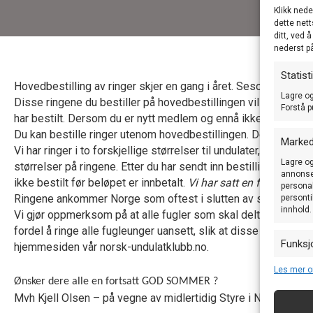
Klikk nede
dette nett
ditt, ved 
nederst p
Statist
Hovedbestilling av ringer skjer en gang i året. Sesongen for 
Lagre og
Disse ringene du bestiller på hovedbestillingen vil ha din pe
Forstå p
har bestilt. Dersom du er nytt medlem og ennå ikke har fått til
Du kan bestille ringer utenom hovedbestillingen. De er merke
Marked
Vi har ringer i to forskjellige størrelser til undulater, tilpas
Lagre og
størrelser på ringene. Etter du har sendt inn bestilling, vil du
annonser
ikke bestilt før beløpet er innbetalt.
Vi har satt en frist til 31. 
personal
Ringene ankommer Norge som oftest i slutten av september, 
personti
innhold.
Vi gjør oppmerksom på at alle fugler som skal delta på utstil
fordel å ringe alle fugleunger uansett, slik at disse kan kom
Funksj
hjemmesiden vår norsk-undulatklubb.no.
Matche o
Les mer o
enheter
Ønsker dere alle en fortsatt GOD SOMMER
?
Mvh Kjell Olsen – på vegne av midlertidig Styre i NUK
Sørge f