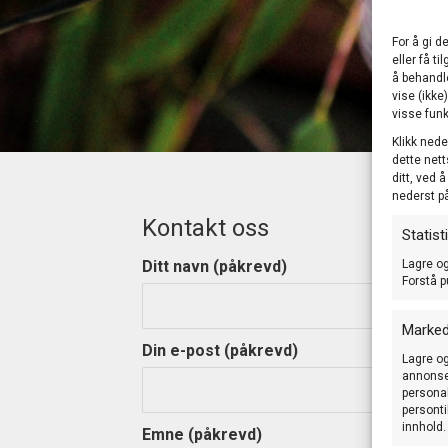
For å gi d
eller få t
å behandl
vise (ikke
visse funk
Klikk nede
dette nett
ditt, ved 
nederst p
Kontakt oss
Statist
Lagre og
Ditt navn (påkrevd)
Forstå p
Marked
Din e-post (påkrevd)
Lagre og
annonser
personal
personti
innhold.
Emne (påkrevd)