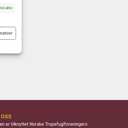
ltid aktiv
nativer
ltid aktiv
oss
en er tilknyttet Norske Tropefuglforeningers