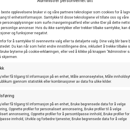
Administrer personvernet ditt
e beste opplevelsene bruker vi og våre partnere teknologier som cookies for å lagr
ilgang til enhetsinformasjon. Samtykke til disse teknologiene vil tillate oss og våre
e personopplysninger som surfe-/navigeringsatferd eller unike IDer på dette nett
) personlige annonser. Hvis du ikke samtykker eller trekker tilbake samtykke, kan d
sjoner og funksjoner negativt.
nfor for å samtykke til ovennevnte valg eller ta detaljerte valg. Dine valg blir bare 
stedet. Du kan når som helst endre innstillingene dine, inkludert å trekke tilbake
å bruke bryterne på cookie-erklæringen, eller ved å klikke på knappen "Administrer
å skjermen.
NUK - Norsk Undula
Klubben er tilknyttet Norske T
ikk
Budgerigar Organisation og er m
/eller få tilgang til informasjon på en enhet, Måle annonseytelse, Måle innholdsy
alle som er glade i undulater.
ublikum gjennom statistikk eller kombinasjoner av data fra ulike kilder.
Kontakt oss for mer informasjon
sføring
Dersom du er medlem og ønsker å
/eller få tilgang til informasjon på en enhet, Bruke begrensede data for å velge
under fanen *ringbestilling*.
ing, Opprette profiler for personalisert annonsering, Bruke profiler til å velge
isert annonsering, Opprette profiler for å persontilpasse innhold, Bruke profiler for
lpasse innhold, Utvikle og forbedre tjenester, Bruke begrensede data for å velge