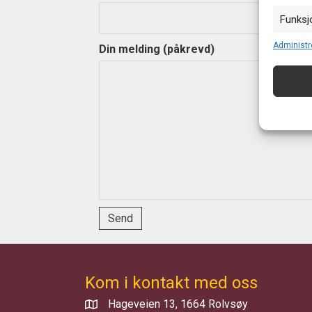
Funksj
Matche o
Administr
Din melding (påkrevd)
enheter
Sørge f
og vis
Kom i kontakt med oss
Hageveien 13, 1664 Rolvsøy