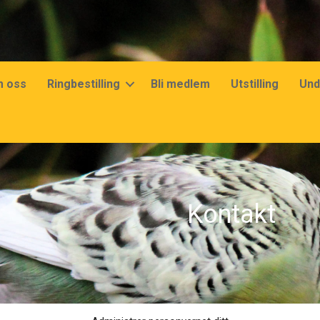
 oss
Ringbestilling
Bli medlem
Utstilling
Und
Kontakt