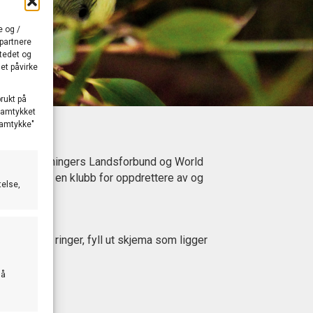
e og /
 partnere
stedet og
et påvirke
brukt på
 samtykket
 samtykke"
tklubb
ropefuglforeningers Landsforbund og World
ent å være en klubb for oppdrettere av og
telse,
.
 bestille ringer, fyll ut skjema som ligger
 å