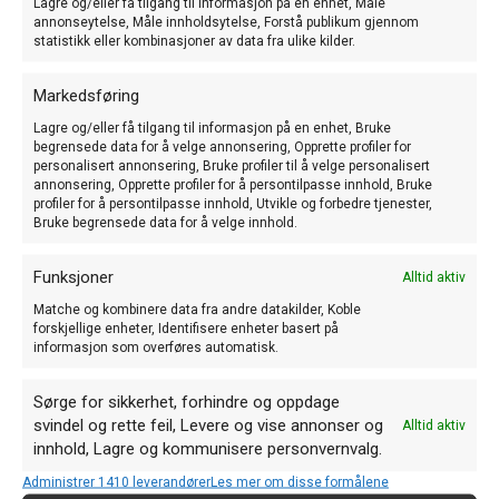
Lagre og/eller få tilgang til informasjon på en enhet, Måle
koste kr 100,- per blokk inklusiv frakt.
annonseytelse, Måle innholdsytelse, Forstå publikum gjennom
statistikk eller kombinasjoner av data fra ulike kilder.
Ditt navn (obligatorisk)
Markedsføring
Lagre og/eller få tilgang til informasjon på en enhet, Bruke
begrensede data for å velge annonsering, Opprette profiler for
personalisert annonsering, Bruke profiler til å velge personalisert
E-post (obligatorisk)
annonsering, Opprette profiler for å persontilpasse innhold, Bruke
profiler for å persontilpasse innhold, Utvikle og forbedre tjenester,
Bruke begrensede data for å velge innhold.
Adresse (obligatorisk)
Funksjoner
Alltid aktiv
Matche og kombinere data fra andre datakilder, Koble
forskjellige enheter, Identifisere enheter basert på
informasjon som overføres automatisk.
Postnummer(obligatorisk)
Sørge for sikkerhet, forhindre og oppdage
svindel og rette feil, Levere og vise annonser og
Alltid aktiv
innhold, Lagre og kommunisere personvernvalg.
Poststed (obligatorisk)
Administrer 1410 leverandører
Les mer om disse formålene