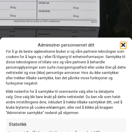
Administrer personvernet ditt
For å gi de beste opplevelsene bruker vi og våre partnere teknologier som
Driver du eget oppdrett av undulater?
cookies for å lagre og / eller få tilgang til enhetsinformasjon. Samtykke til
disse teknologiene vil tillate oss og våre partnere å behandle
Eller driver du litt i det små og setter et par i hekk nå og da? Det
personopplysninger som surfe-/navigeringsatferd eller unike IDer på dette
nettstedet og vise (ikke) personlige annonser. Hvis du ikke samtykker
kan uansett være smart å føre stamkort over hver enkelt fugl
eller trekker tilbake samtykke, kan det påvirke visse funksjoner og
du avler. Setter du dette i system, har du hele tiden en grei
funksjoner negativt.
oversikt over farge, mutasjon, alder, kjønn og forfedre.Det er
også veldig kjekt å sende med stamkort til en eventuell kjøper
Klikk nedenfor for å samtykke til ovennevnte valg eller ta detaljerte
av dine fugler.
valg. Dine valg blir bare brukt på dette nettstedet. Du kan når som helst
endre innstillingene dine, inkludert å trekke tilbake samtykket ditt, ved å
Fyll ut skjema for å bestille stamkort.
bruke bryterne på cookie-erklæringen, eller ved å klikke på knappen
"Administrer samtykke" nederst på skjermen.
Du vil deretter motta en mail med opplysninger om
innbetaling/kontonummer.
Statistikk
Stamkortene kommer i blokker à 50 ark og vil