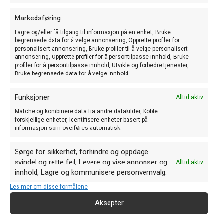
Av Arild Skimmeland Hvordan starte opp med
Markedsføring
engelske/utstillingsundulater? Av: Medlem av DUK,
Lagre og/eller få tilgang til informasjon på en enhet, Bruke
NUK og SFK. Skyggevinge grå, utstillingsundulat. Foto:
begrensede data for å velge annonsering, Opprette profiler for
H-J. Mathisen...
personalisert annonsering, Bruke profiler til å velge personalisert
annonsering, Opprette profiler for å persontilpasse innhold, Bruke
profiler for å persontilpasse innhold, Utvikle og forbedre tjenester,
Bruke begrensede data for å velge innhold.
Les mer
about Hvordan starte opp me
Funksjoner
Alltid aktiv
Matche og kombinere data fra andre datakilder, Koble
forskjellige enheter, Identifisere enheter basert på
informasjon som overføres automatisk.
Sørge for sikkerhet, forhindre og oppdage
svindel og rette feil, Levere og vise annonser og
Alltid aktiv
innhold, Lagre og kommunisere personvernvalg.
Les mer om disse formålene
Aksepter