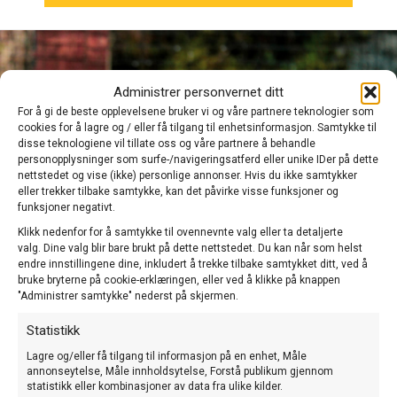
Administrer personvernet ditt
For å gi de beste opplevelsene bruker vi og våre partnere teknologier som
cookies for å lagre og / eller få tilgang til enhetsinformasjon. Samtykke til
disse teknologiene vil tillate oss og våre partnere å behandle
personopplysninger som surfe-/navigeringsatferd eller unike IDer på dette
nettstedet og vise (ikke) personlige annonser. Hvis du ikke samtykker
eller trekker tilbake samtykke, kan det påvirke visse funksjoner og
funksjoner negativt.
Klikk nedenfor for å samtykke til ovennevnte valg eller ta detaljerte
valg. Dine valg blir bare brukt på dette nettstedet. Du kan når som helst
endre innstillingene dine, inkludert å trekke tilbake samtykket ditt, ved å
bruke bryterne på cookie-erklæringen, eller ved å klikke på knappen
"Administrer samtykke" nederst på skjermen.
Statistikk
Lagre og/eller få tilgang til informasjon på en enhet, Måle
Hvordan starte opp med
annonseytelse, Måle innholdsytelse, Forstå publikum gjennom
statistikk eller kombinasjoner av data fra ulike kilder.
utstillingsundulater?