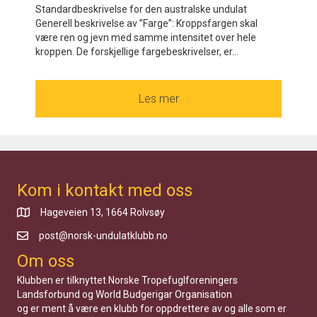
Standardbeskrivelse for den australske undulat
Generell beskrivelse av ”Farge”: Kroppsfargen skal
være ren og jevn med samme intensitet over hele
kroppen. De forskjellige fargebeskrivelser, er...
Les mer
about Fargeundulat standar
Kom i kontakt med oss
Hageveien 13, 1664 Rolvsøy
post@norsk-undulatklubb.no
Om oss
Klubben er tilknyttet Norske Tropefuglforeningers
Landsforbund og World Budgerigar Organisation
og er ment å være en klubb for oppdrettere av og alle som er