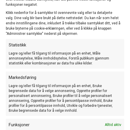
funksjoner negativt.
Klikk nedenfor for å samtykke til ovennevnte valg eller ta detaljerte
valg. Dine valg blir bare brukt på dette nettstedet. Du kan når som helst
endre innstillingene dine, inkludert å trekke tilbake samtykket ditt, ved å
bruke bryterne på cookie-erklæringen, eller ved å klikke på knappen
"Administrer samtykke" nederst på skjermen.
Når du stiller fugl på utstilling, skal fuglane stå i godkjende
utstillingskasser.
Statistikk
WBO har sett standard på kassene.
Lagre og/eller få tilgang til informasjon på en enhet, Måle
annonseytelse, Måle innholdsytelse, Forstå publikum gjennom
statistikk eller kombinasjoner av data fra ulike kilder.
På ei utstilling, skal ikkje kassene merkast med namn eller kjenneteikn.
Eigaren av kassene/fuglane, skal ver anonym for dommaren.
Markedsføring
Det blir delt ut nummerlappar til alle som skal stille, som blir festa på
Lagre og/eller få tilgang til informasjon på en enhet, Bruke
kassene ved innsjekk av fuglane.
begrensede data for å velge annonsering, Opprette profiler for
personalisert annonsering, Bruke profiler til å velge personalisert
NUK har ikkje inne kasser til ei kvar tid på lager, men prøvar å samordne
annonsering, Opprette profiler for å persontilpasse innhold, Bruke
bestillingar med DUK og vi tek opp samlebestillingar.
profiler for å persontilpasse innhold, Utvikle og forbedre tjenester,
Bruke begrensede data for å velge innhold.
Nokon av medlemmane sel også brukte kasser.
Funksjoner
Alltid aktiv
Ta kontakt dersom du treng ny eller brukt kasse.