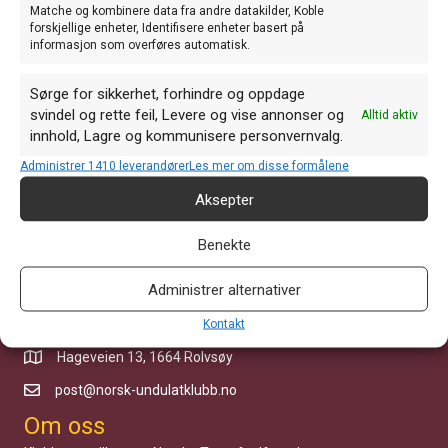
Matche og kombinere data fra andre datakilder, Koble
forskjellige enheter, Identifisere enheter basert på
informasjon som overføres automatisk.
Link til standard utstillingskasser.
Sørge for sikkerhet, forhindre og oppdage
svindel og rette feil, Levere og vise annonser og
http://www.world-budgerigar.org/wboshowcage3.htm
Alltid aktiv
innhold, Lagre og kommunisere personvernvalg.
Vedlegg
Posts
← Utstillingsreglar
Administrer 1410 leverandører
Les mer om disse formålene
Aksepter
Hvordan starte opp med utstillingsundulater? →
navigation
Benekte
Administrer alternativer
Kom i kontakt med oss
Kontakt
Hageveien 13, 1664 Rolvsøy
post@norsk-undulatklubb.no
Om oss