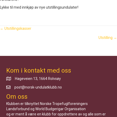
Lykke til med innkjøp av nye utstillingsundulater!
Vedlegg
Posts
← Utstillingskasser
Utstilling →
navigation
Kom i kontakt med oss
Hageveien 13, 1664 Rolvsøy
post@norsk-undulatklubb.no
Om oss
Klubben er tilknyttet Norske Tropefuglforeningers
Landsforbund og World Budgerigar Organisation
og er ment å være en klubb for oppdrettere av og alle som er