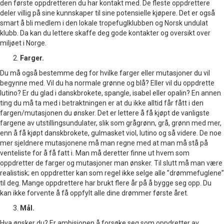
den første oppdretteren du har kontakt med. De fleste oppdrettere
deler villig på sine kunnskaper til sine potensielle kjøpere. Det er også
smart å bli medlem i den lokale tropefuglklubben og Norsk undulat
klubb. Da kan du lettere skaffe deg gode kontakter og oversikt over
miljøet i Norge.
Farger.
Du må også bestemme deg for hvilke farger eller mutasjoner du vil
begynne med. Vil du ha normale grønne og blå? Eller vil du oppdrette
lutino? Er du glad i danskbrokete, spangle, isabel eller opalin? En annen
ting du må ta med i betraktningen er at du ikke alltid får fått i den
fargen/mutasjonen du ønsker. Det er lettere å få kjøpt de vanligste
fargene av utstillingsundulater, slik som grågrønn, grå, grønn med mer,
enn å få kjøpt danskbrokete, gulmasket viol, lutino og så videre. De noe
mer sjeldnere mutasjonene må man regne med at man må stå på
venteliste for å få fatt i. Man må deretter finne ut hvem som
oppdretter de farger og mutasjoner man ønsker. Til slutt må man være
realistisk; en oppdretter kan som regel ikke selge alle ”drømmefuglene”
til deg. Mange oppdrettere har brukt flere år på å bygge seg opp. Du
kan ikke forvente å få oppfylt alle dine drømmer første året.
Mål.
Hva ønsker du? Er ambisjonen å forsøke seg som oppdretter av