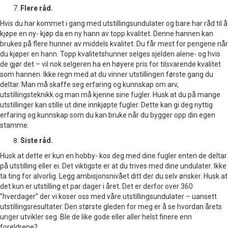
Flere råd.
Hvis du har kommet i gang med utstillingsundulater og bare har råd til å
kjøpe en ny- kjøp da en ny hann av topp kvalitet. Denne hannen kan
brukes på flere hunner av middels kvalitet. Du får mest for pengene når
du kjøper en hann. Topp kvalitetshunner selges sjelden alene- og hvis
de gjør det – vil nok selgeren ha en høyere pris for tilsvarende kvalitet
som hannen. Ikke regn med at du vinner utstillingen første gang du
deltar. Man må skaffe seg erfaring og kunnskap om arv,
utstillingsteknikk og man må kjenne sine fugler. Husk at du på mange
utstillinger kan stille ut dine innkjøpte fugler. Dette kan gi deg nyttig
erfaring og kunnskap som du kan bruke når du bygger opp din egen
stamme.
Siste råd.
Husk at dette er kun en hobby- kos deg med dine fugler enten de deltar
på utstilling eller ei. Det viktigste er at du trives med dine undulater. Ikke
ta ting for alvorlig. Legg ambisjonsnivået ditt der du selv ønsker. Husk at
det kun er utstilling et par dager i året. Det er derfor over 360
”hverdager” der vi koser oss med våre utstillingsundulater – uansett
utstillingsresultater. Den største gleden for meg er å se hvordan årets
unger utvikler seg. Ble de like gode eller aller helst finere enn
foreldrene?