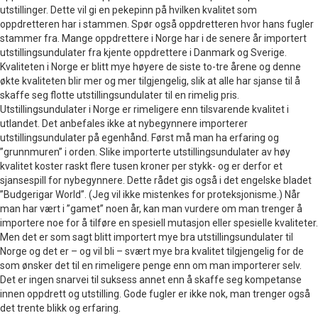
utstillinger. Dette vil gi en pekepinn på hvilken kvalitet som
oppdretteren har i stammen. Spør også oppdretteren hvor hans fugler
stammer fra. Mange oppdrettere i Norge har i de senere år importert
utstillingsundulater fra kjente oppdrettere i Danmark og Sverige.
Kvaliteten i Norge er blitt mye høyere de siste to-tre årene og denne
økte kvaliteten blir mer og mer tilgjengelig, slik at alle har sjanse til å
skaffe seg flotte utstillingsundulater til en rimelig pris.
Utstillingsundulater i Norge er rimeligere enn tilsvarende kvalitet i
utlandet. Det anbefales ikke at nybegynnere importerer
utstillingsundulater på egenhånd. Først må man ha erfaring og
”grunnmuren” i orden. Slike importerte utstillingsundulater av høy
kvalitet koster raskt flere tusen kroner per stykk- og er derfor et
sjansespill for nybegynnere. Dette rådet gis også i det engelske bladet
”Budgerigar World”. (Jeg vil ikke mistenkes for proteksjonisme.) Når
man har vært i ”gamet” noen år, kan man vurdere om man trenger å
importere noe for å tilføre en spesiell mutasjon eller spesielle kvaliteter.
Men det er som sagt blitt importert mye bra utstillingsundulater til
Norge og det er – og vil bli – svært mye bra kvalitet tilgjengelig for de
som ønsker det til en rimeligere penge enn om man importerer selv.
Det er ingen snarvei til suksess annet enn å skaffe seg kompetanse
innen oppdrett og utstilling. Gode fugler er ikke nok, man trenger også
det trente blikk og erfaring.