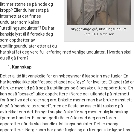
litt mer størrelse på hode og
kropp? Eller du har sett på
internett at det finnes
undulater som kalles
”utstillingsundulater”? Du har
Skyggevinge grå, utstillingsundulat.
kanskje lyst til å forsøke deg
Foto: H-J. Mathisen
som oppdretter av
utstillingsundulater etter at du
har skaffet deg verdifull erfaring med vanlige undulater.. Hvordan skal
du så gå frem?
Kunnskap.
Det er alltid litt vanskelig for en nybegynner å kjøpe inn nye fugler. En
har kanskje ikke skaffet seg et godt nok ”øye” for kvalitet. Et godt råd er
å bruke mye tid på å se på utstillinger og å besøke ulike oppdrettere. En
kan også ”besøke” ulike oppdrettere i Norge og i utlandet på internett
for å se hva det dreier seg om. Enkelte mener man bør bruke minst ett
år på å ”sondere terrenget”, men de fleste av oss er litt raskere på
avtrekket enn det. En bør forsøke å skaffe seg mest mulig kunnskap
før man handler. Et annet godt råd er å ta med deg en erfaren
oppdretter når du skal handle utstillingsundulater. Det er mange
oppdrettere i Norge som har gode fugler, og du trenger ikke kjøpe hos