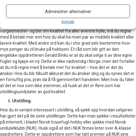
etterspør. Husk at det er viktig å bygge opp et tillitsforhold og at mange
oppdrettere strekker seg lengre for å hjelpe sine gode og trofaste
Administrer alternativer
kunder. Husk å fortelle oppdretteren hva du vil med fuglene. Seriøse
oppdrettere selger utstillingsundulater i ulike prisklasser. Prisen bør
Kontakt
avspeile kvalitet, alder og sjeldenhet. Er du seriøst interessert i å bli
norgesmester- og ber om kvalitet fra aller øverste hylle, må du regne
med å betale mer enn hvis du skal ha noen par av middels kvalitet eller
lavere kvalitet. Med andre ord kan du i stor grad selv bestemme hvor
mye penger du vil bruke på hobbyen. Et råd som blir gitt av den
engelske oppdretteren Gerald Binks er at du skal selge ti av dine egne
fugler og kjøpe en ny. Dette er ikke nødvendig i Norge, men det forteller
at du må regne med å betale mer for kvalitet – hvis det er det du
ønsker. Hvis du blir tilbudt akkurat det du ønsker deg og du synes det er
en fornuftig pris, prøv da å få gjennomført handelen. Men hvis du føler
at det er noe som ikke stemmer, så husk at det er flere som har
utstillingsundulater av god kvalitet.
Utstilling.
Hvis du er seriøst interessert i utstilling, så sjekk opp hvordan selgeren
har gjort det på de siste utstillinger. Dette kan man sjekke i resultatlister
på internett, i bladet Norsk tropefugl-hobby eller sjekke med Norsk
undulatklubb (NUK). Husk også at det i NUK finnes lister over A-klasse
oppdrettere. Dette er oppdrettere som har tatt premier på NUK sine