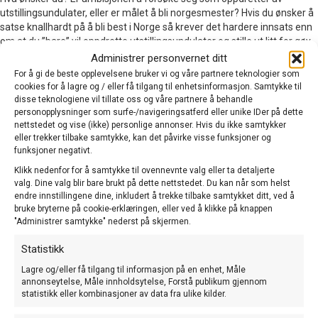
utstillingsundulater, eller er målet å bli norgesmester? Hvis du ønsker å
satse knallhardt på å bli best i Norge så krever det hardere innsats enn
om at du ”bare” vil oppdrette utstillingsundulater og stille ut litt for gøy.
Tradisjonelt sett har det vært lettest å få kjøpt grå og grågrønne fugler
Administrer personvernet ditt
av topp utstillingskvalitet. Dette betyr imidlertid ikke at alle grå og
For å gi de beste opplevelsene bruker vi og våre partnere teknologier som
grågrønne er bra. Det jeg prøver å si er at de som satser hardest på
cookies for å lagre og / eller få tilgang til enhetsinformasjon. Samtykke til
utstillingsbenken, satser som regel mindre på farger/mutasjoner. De
disse teknologiene vil tillate oss og våre partnere å behandle
satser mest på den visuelle kvalitet – uavhengig av farge. Det er også
personopplysninger som surfe-/navigeringsatferd eller unike IDer på dette
nettstedet og vise (ikke) personlige annonser. Hvis du ikke samtykker
mulig å tenke både kvalitet og farge på en gang, men dette er en noe
eller trekker tilbake samtykke, kan det påvirke visse funksjoner og
tyngre vei å gå hvis man vil bli norgesmester, men det er likevel fullt
funksjoner negativt.
mulig.
Klikk nedenfor for å samtykke til ovennevnte valg eller ta detaljerte
Begrens antall oppdrettere.
valg. Dine valg blir bare brukt på dette nettstedet. Du kan når som helst
endre innstillingene dine, inkludert å trekke tilbake samtykket ditt, ved å
Det anbefales at man ikke kjøper inn fugler fra hver en krok og hvert et
bruke bryterne på cookie-erklæringen, eller ved å klikke på knappen
nes. Det anbefales i litteratur at man først handler fugler hos en eller to
"Administrer samtykke" nederst på skjermen.
oppdrettere. Senere kan man supplere fra disse oppdretterne, eller fra
andre oppdrettere som har fugler med samme ”blod”. Det gjelder å
Statistikk
bygge opp en bestand med beslektede fugler av den type som en liker.
Ved å kjøpe fra færre oppdrettere kan du også redusere faren for
Lagre og/eller få tilgang til informasjon på en enhet, Måle
annonseytelse, Måle innholdsytelse, Forstå publikum gjennom
smitte av ulik art. Hvis du ikke satser så knallhardt på utstillingsbenken
statistikk eller kombinasjoner av data fra ulike kilder.
kan du selvsagt kjøpe fra noen flere oppdrettere. Det vil ofte være
nødvendig hvis du samler på ulike mutasjoner/farger. Husk at