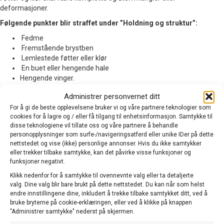
deformasjoner.
Følgende punkter blir straffet under ”Holdning og struktur”:
Fedme
Fremstående brystben
Lemlestede føtter eller klør
En buet eller hengende hale
Hengende vinger.
Størrelse
:
17 til 18 cm målt fra isse til halespiss. Der fratrekkes poeng
Administrer personvernet ditt
ved henholdsvis over- og understørrelse.
For å gi de beste opplevelsene bruker vi og våre partnere teknologier som
cookies for å lagre og / eller få tilgang til enhetsinformasjon. Samtykke til
Fjærdrakt
disse teknologiene vil tillate oss og våre partnere å behandle
Silkeaktig, kompakt, tettsluttende til kroppen og fullstendig utviklet. De
personopplysninger som surfe-/navigeringsatferd eller unike IDer på dette
ytterste fjærene skal dekke dunene fullstendig likesom skjellene på en
nettstedet og vise (ikke) personlige annonser. Hvis du ikke samtykker
eller trekker tilbake samtykke, kan det påvirke visse funksjoner og
fisk.
funksjoner negativt.
Følgende punkter blir straffet under ”Fjærdrakt”:
Klikk nedenfor for å samtykke til ovennevnte valg eller ta detaljerte
En uferdig eller ukomplett fjærdrakt
valg. Dine valg blir bare brukt på dette nettstedet. Du kan når som helst
Mangel på to eller flere spots
endre innstillingene dine, inkludert å trekke tilbake samtykket ditt, ved å
bruke bryterne på cookie-erklæringen, eller ved å klikke på knappen
Mangel på en primær halefjær
"Administrer samtykke" nederst på skjermen.
Kondisjon: