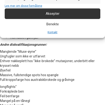
• Mangel på begge lange halefjær
• Mangel på mer enn to spots
Les mer om disse formålene
• Mangel på mer enn to slagfjær
Aksepter
• Store huller i fjærdrakten eller bare flekker
Fjærdraktens tilstand
Benekte
”
Knuste”, ødelagte fjær
Kontakt
Sterkt fellende fugl
Tilsmusset gattfjær
Andre diskvalifikasjonsgrunner:
Manglende ”Muse-øyne”
Ungfugler som ikke er utfarvet
Enhver nakkeplett hos ”ikke-brokede” mutasjoner, underbitt eller
krysset nebb
Øyefeil
Massive, fullstendige spots hos spangle
Full kroppsfarge hos australskbrokede og gråvinge
longflights”
Forkrøplede ben
Feil benfarge
Mangel på en tånegl