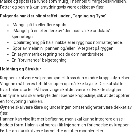
Maske og spots (så runde som mulig) i henhold til fargebeskrivelsen.
Føtter og ben må kun antydningsvis være dekket av fjær.
Følgende punkter blir straffet under „Tegning og Type
”
Mangel på to eller flere spots.
Mangel på en eller flere av ”den australske undulats”
kjennetegn.
Opalintegning på hals, nakke eller rygg hos normaltegnede.
Spor av melanin i pannen og/eller i V-tegnet på ryggen.
En asymmetrisk tegning hos de dominantbrokete.
En “forvirrende” bølgetegning.
Holdning og Struktur
Kroppen skal være velproporsjonert tross den mindre kroppsstørrelsen.
Vingene må bæres tett til kroppen og må ikke krysse. De skal slutte
hvor halen starter. På hver vinge skal det være 7 utvokste slagfjær.
Den tynne hals skal avbryte den løpende kroppslinje, slik at det opptrer
en fordypning i nakken.
Øynene skal være klare og under ingen omstendigheter være dekket av
fjær.
Hannen kan vise litt mer befjæring, men skal kunne integrere disse i
hodets form. Halen skal bæres i lik linje som en forlengelse av kroppen.
Føtter og klør skal være komplette og uten mangler eller