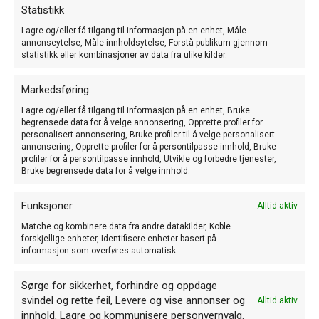
Statistikk
Fuglen skal være livlig og sunn samt i en perfekt sunnhetstilstand.
Fuglen må ikke virke skremt i utstillingsburet. Tvertimot skal den vise
Lagre og/eller få tilgang til informasjon på en enhet, Måle
en god tilpasningsevne i buret.
annonseytelse, Måle innholdsytelse, Forstå publikum gjennom
statistikk eller kombinasjoner av data fra ulike kilder.
Følgende punkter blir straffet under
„Kondisjon“:
Ekstrem nervøs fremtoning
Markedsføring
Fuglen er urolig på pinnen
Lagre og/eller få tilgang til informasjon på en enhet, Bruke
Fjærdrakten er uten glans eller ufullstendig. blødende sår eller blod på
begrensede data for å velge annonsering, Opprette profiler for
fjærdrakten.
personalisert annonsering, Bruke profiler til å velge personalisert
Bare pletter (sårdannelser, soppsykdommer etc.)
annonsering, Opprette profiler for å persontilpasse innhold, Bruke
profiler for å persontilpasse innhold, Utvikle og forbedre tjenester,
Diskvalifikasjonsgrunner:
Bruke begrensede data for å velge innhold.
Manglende sunnhetstilstand
Funksjoner
• fedme (overmåte)
Alltid aktiv
• sterk avmagring
Matche og kombinere data fra andre datakilder, Koble
• konstant opp prustning av fjærdrakten • astmatisk hvesing
forskjellige enheter, Identifisere enheter basert på
• øyeskader
informasjon som overføres automatisk.
• blødende sår
• knekte eller forvridde vinger
Sørge for sikkerhet, forhindre og oppdage
Mangler i fjærdrakten
svindel og rette feil, Levere og vise annonser og
Alltid aktiv
innhold, Lagre og kommunisere personvernvalg.