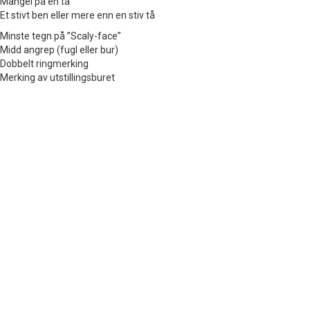
Mangel på en tå
Et stivt ben eller mere enn en stiv tå
Minste tegn på ”Scaly-face”
Midd angrep (fugl eller bur)
Dobbelt ringmerking
Merking av utstillingsburet