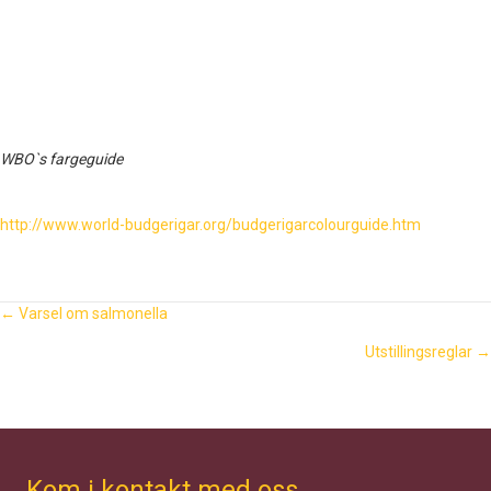
WBO`s fargeguide
http://www.world-budgerigar.org/budgerigarcolourguide.htm
Vedlegg
Posts
← Varsel om salmonella
Utstillingsreglar →
navigation
Kom i kontakt med oss