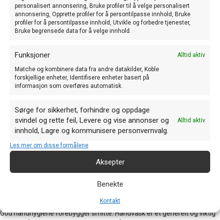
oppholde seg i dyrerom, smittesluse og fôrlager.
personalisert annonsering, Bruke profiler til å velge personalisert
annonsering, Opprette profiler for å persontilpasse innhold, Bruke
Hva er Salmonella?
profiler for å persontilpasse innhold, Utvikle og forbedre tjenester,
Bruke begrensede data for å velge innhold.
Salmonella er en bakterie som vanligvis fører til akutt diaré og
Funksjoner
magesmerter. Andre symptomer kan være hodepine, kvalme og feber,
Alltid aktiv
i sjeldne tilfeller kan infeksjonen bli mer alvorlig. Sykdommen går
Matche og kombinere data fra andre datakilder, Koble
vanligvis over av seg selv. Symptomene hos dyr er vanligvis
forskjellige enheter, Identifisere enheter basert på
tarminfeksjon med diaré, men dyr trenger ikke få symptomer.
informasjon som overføres automatisk.
Salmonella er en zoonose, det betyr at sykdommen kan smitte mellom
dyr og mennesker. Salmonellabakteriene skilles ut i tarmen både hos
Sørge for sikkerhet, forhindre og oppdage
dyr og mennesker som har sykdommen.
svindel og rette feil, Levere og vise annonser og
Alltid aktiv
Forekomsten av Salmonella er svært lav i norske husdyr og
innhold, Lagre og kommunisere personvernvalg.
norskproduserte næringsmidler, sammenlignet med de fleste andre
Les mer om disse formålene
land i Europa. Det er derfor forholdsvis sjelden med smitte i Norge, men
matvarer som er importert fra land der Salmonella er vanligere enn
Aksepter
hos oss, utgjør en smitterisiko.
Benekte
God hygiene forebygger smitte
Kontakt
God håndhygiene forebygger smitte. Håndvask er et generelt og viktig