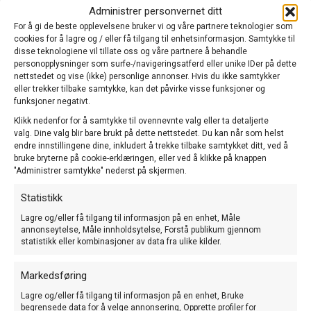
Det er ikke uvanlig at ville fugler, spesielt småfugler, er smittet med
Administrer personvernet ditt
Salmonella om vinteren. Katter og andre husdyr kan smittes ved
For å gi de beste opplevelsene bruker vi og våre partnere teknologier som
direkte eller indirekte kontakt med avføring fra syke fugler. Mattilsynet
cookies for å lagre og / eller få tilgang til enhetsinformasjon. Samtykke til
har de siste ukene fått inn flere meldinger om katter som har fått
disse teknologiene vil tillate oss og våre partnere å behandle
påvist Salmonella. Veterinærinstituttet melder også om katter og
personopplysninger som surfe-/navigeringsatferd eller unike IDer på dette
småfugler som har fått påvist sykdommen.
nettstedet og vise (ikke) personlige annonser. Hvis du ikke samtykker
eller trekker tilbake samtykke, kan det påvirke visse funksjoner og
Næringsretta dyrehold må
funksjoner negativt.
Klikk nedenfor for å samtykke til ovennevnte valg eller ta detaljerte
beskytte seg mot smitte
valg. Dine valg blir bare brukt på dette nettstedet. Du kan når som helst
endre innstillingene dine, inkludert å trekke tilbake samtykket ditt, ved å
bruke bryterne på cookie-erklæringen, eller ved å klikke på knappen
Mattilsynet vil med dette minne om at du som driver næringsretta
"Administrer samtykke" nederst på skjermen.
dyrehold, så langt som det er praktisk mulig, skal sikre dyrerom,
smittesluse og fôrlager mot gnagere og ville fugler, jf
Statistikk
dyrehelseforskriften § 6. Du bør tenke gjennom hvilke tiltak som er
Lagre og/eller få tilgang til informasjon på en enhet, Måle
hensiktsmessige for å sikre best mulig beskyttelse mot gnagere og
annonseytelse, Måle innholdsytelse, Forstå publikum gjennom
fugler på din gård.
statistikk eller kombinasjoner av data fra ulike kilder.
Gnagere som mus og rotter kan være bærere av
sjukdomsfremkallende bakterier og virus som kan smitte til dyr og
Markedsføring
mennesker. Husk at også katter og hunder kan utgjøre en smittefare
Lagre og/eller få tilgang til informasjon på en enhet, Bruke
for produksjonsdyra dine, det kan derfor være lurt å ikke la dem
begrensede data for å velge annonsering, Opprette profiler for