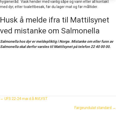
hygieneråd. Vask hender med vanlig såpe og vann etter all kontakt
med dyr, etter toalettbesøk, før du lager mat og før måltider.
Husk å melde ifra til Mattilsynet
ved mistanke om Salmonella
Salmonella hos dyr er meldepliktig i Norge. Mistanke om eller funn av
Salmonella skal derfor varsles til Mattilsynet på telefon 22 40 00 00.
Vedlegg
Posts
← UFS 22-24 mai d.å AVLYST
Fargeundulat standard →
navigation