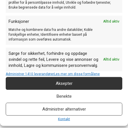
profiler for å persontilpasse innhold, Utvikle og forbedre tjenester,
Bruke begrensede data for å velge innhold.
Funksjoner
Alltid aktiv
Matche og kombinere data fra andre datakilder, Koble
forskjellige enheter, Identifisere enheter basert på
informasjon som overføres automatisk.
Sørge for sikkerhet, forhindre og oppdage
svindel og rette feil, Levere og vise annonser og
Alltid aktiv
innhold, Lagre og kommunisere personvernvalg.
Administrer 1410 leverandører
Les mer om disse formålene
Aksepter
Vedlegg
Benekte
Posts
← 5 mars 2021, UFS utsett
Administrer alternativer
Ny ringsalgsleiar, hovudbestilling →
navigation
Kontakt