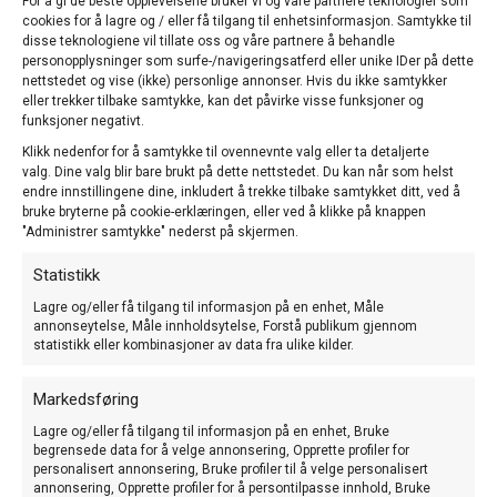
For å gi de beste opplevelsene bruker vi og våre partnere teknologier som
cookies for å lagre og / eller få tilgang til enhetsinformasjon. Samtykke til
disse teknologiene vil tillate oss og våre partnere å behandle
personopplysninger som surfe-/navigeringsatferd eller unike IDer på dette
nettstedet og vise (ikke) personlige annonser. Hvis du ikke samtykker
eller trekker tilbake samtykke, kan det påvirke visse funksjoner og
funksjoner negativt.
DA NÆRMER DET SEG DEADLINE FOR INNBETALINGER!
Klikk nedenfor for å samtykke til ovennevnte valg eller ta detaljerte
Våre medlemslister skal inn til Norsk Tropefuglforeningers
valg. Dine valg blir bare brukt på dette nettstedet. Du kan når som helst
Landsforbund. De av dere vi mangler betaling for pr 15/3-21, vil da bli
endre innstillingene dine, inkludert å trekke tilbake samtykket ditt, ved å
bruke bryterne på cookie-erklæringen, eller ved å klikke på knappen
tatt ut som medlem.
"Administrer samtykke" nederst på skjermen.
Dersom du fortsatt vil være medlem i Norsk Undulatklubb, og ikke har
betalt betalt kontingenten(faktura ble sendt ut på mail i januar, purring i
Statistikk
februar), må du innbetale denne snarest og innen 15. mars.
Lagre og/eller få tilgang til informasjon på en enhet, Måle
Vi vil gjerne ha deg som medlem!
annonseytelse, Måle innholdsytelse, Forstå publikum gjennom
statistikk eller kombinasjoner av data fra ulike kilder.
Mvh Turid
Markedsføring
kasserer NUK
Lagre og/eller få tilgang til informasjon på en enhet, Bruke
begrensede data for å velge annonsering, Opprette profiler for
personalisert annonsering, Bruke profiler til å velge personalisert
annonsering, Opprette profiler for å persontilpasse innhold, Bruke