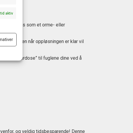
ltid aktiv
et skal brukes som et orme- eller
nativer
ynnelsen, men når oppløsningen er klar vil
ltid aktiv
er daglig.
 kan gi ”overdose” til fuglene dine ved å
ovenfor, og veldig tidsbesparende! Denne