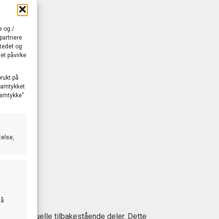
e og /
 partnere
stedet og
et påvirke
brukt på
 samtykket
 samtykke"
telse,
 å
isere eventuelle tilbakestående deler. Dette