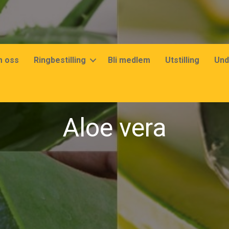
 oss
Ringbestilling
Bli medlem
Utstilling
Und
Aloe vera