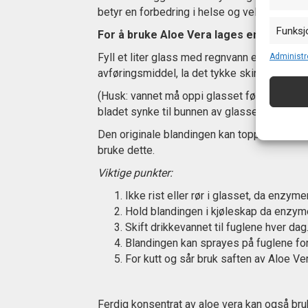
betyr en forbedring i helse og velvære, og 
Funksj
For å bruke Aloe Vera lages en geleakti
Matche o
Fyll et liter glass med regnvann eller filtre
Administr
enheter
avføringsmiddel, la det tykke skinnet være på
(Husk: vannet må oppi glasset før bladet.) Se
Sørge f
og vis
bladet synke til bunnen av glasset. Spe ut d
Den originale blandingen kan toppes igjen me
bruke dette.
Viktige punkter:
Ikke rist eller rør i glasset, da enzy
Hold blandingen i kjøleskap da enzyme
Skift drikkevannet til fuglene hver dag
Blandingen kan sprayes på fuglene for
For kutt og sår bruk saften av Aloe Ve
Ferdig konsentrat av aloe vera kan også br