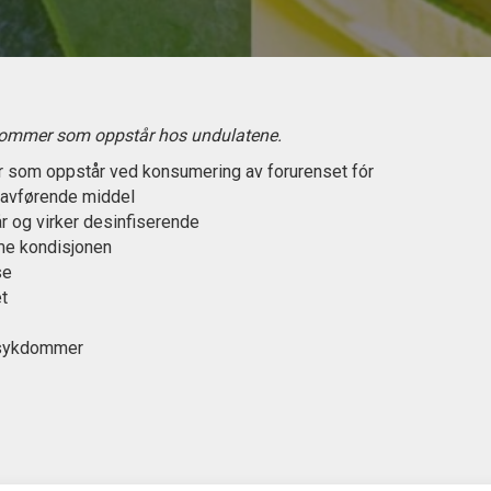
ykdommer som oppstår hos undulatene.
r som oppstår ved konsumering av forurenset fór
 avførende middel
r og virker desinfiserende
me kondisjonen
se
et
 sykdommer