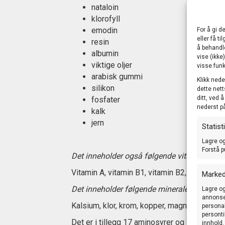
nataloin
klorofyll
emodin
For å gi d
eller få t
resin
å behandl
albumin
vise (ikke
viktige oljer
visse funk
arabisk gummi
Klikk nede
silikon
dette nett
ditt, ved 
fosfater
nederst p
kalk
jern
Statist
Lagre og
Forstå p
Det inneholder også følgende vitaminer:
Vitamin A, vitamin B1, vitamin B2, vitamin B3
Marked
Det inneholder følgende mineraler:
Lagre og
annonser
Kalsium, klor, krom, kopper, magnesium, kali
personal
personti
Det er i tillegg 17 aminosyrer og 5 ensymer 
innhold.