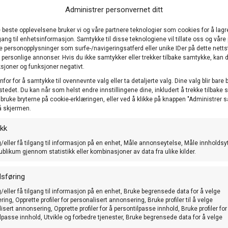
Administrer personvernet ditt
e beste opplevelsene bruker vi og våre partnere teknologier som cookies for å lagr
ilgang til enhetsinformasjon. Samtykke til disse teknologiene vil tillate oss og våre
e personopplysninger som surfe-/navigeringsatferd eller unike IDer på dette nett
) personlige annonser. Hvis du ikke samtykker eller trekker tilbake samtykke, kan d
sjoner og funksjoner negativt.
nfor for å samtykke til ovennevnte valg eller ta detaljerte valg. Dine valg blir bare 
stedet. Du kan når som helst endre innstillingene dine, inkludert å trekke tilbake
å bruke bryterne på cookie-erklæringen, eller ved å klikke på knappen "Administrer
å skjermen.
ikk
/eller få tilgang til informasjon på en enhet, Måle annonseytelse, Måle innholdsy
ublikum gjennom statistikk eller kombinasjoner av data fra ulike kilder.
, vitamin C, vitamin E og vitamin B12.
sføring
/eller få tilgang til informasjon på en enhet, Bruke begrensede data for å velge
ing, Opprette profiler for personalisert annonsering, Bruke profiler til å velge
um, natrium og sink.
isert annonsering, Opprette profiler for å persontilpasse innhold, Bruke profiler for
lpasse innhold, Utvikle og forbedre tjenester, Bruke begrensede data for å velge
. Ensymene er veldig bra for fuglens allmenntilstand og vil aktiv