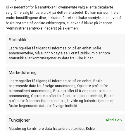
Klikk nedenfor for å samtykke til ovennevnte valg eller ta detaljerte
valg. Dine valg blir bare brukt på dette nettstedet. Du kan når som helst
endre innstillingene dine, inkludert å trekke tilbake samtykket ditt, ved å
bruke bryterne på cookie-erklæringen, eller ved å klikke på knappen
"Administrer samtykke" nederst på skjermen.
Vi bygger ny heimeside.
Statistikk
Som de ser er heimesida blitt heilt ny og det står ein del igjen før vi er
Lagre og/eller få tilgang til informasjon på en enhet, Måle
heilt i mål.
annonseytelse, Måle innholdsytelse, Forstå publikum gjennom
statistikk eller kombinasjoner av data fra ulike kilder.
Vi ynskjer å ha ei informativ heimeside som mange kan ha nytte av og
vi ynskjer også å bygge opp eit allsidig biletgalleri.
Markedsføring
Vi tek gjerne i mot gode bilete frå medlemmane våre, som vi kan legge
inn på biletgalleriet og har du forslag og tips til informasjon som kan ver
Lagre og/eller få tilgang til informasjon på en enhet, Bruke
kjekk å ha, så send oss gjerne tips!
begrensede data for å velge annonsering, Opprette profiler for
personalisert annonsering, Bruke profiler til å velge personalisert
annonsering, Opprette profiler for å persontilpasse innhold, Bruke
profiler for å persontilpasse innhold, Utvikle og forbedre tjenester,
Turid/Anne Grete
Bruke begrensede data for å velge innhold.
Funksjoner
Alltid aktiv
Matche og kombinere data fra andre datakilder, Koble