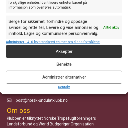
forskjellige enheter, Identifisere enheter basert på
Isabell grå =
informasjon som overføres automatisk.
brune halefjør
Sørge for sikkerhet, forhindre og oppdage
svindel og rette feil, Levere og vise annonser og
Alltid aktiv
innhold, Lagre og kommunisere personvernvalg.
Vedlegg
Administrer 1410 leverandører
Les mer om disse formålene
Posts
NUK-SAMLING OG UNGFUGLSKUE 22-24 MAI 2020. →
Aksepter
navigation
Benekte
Administrer alternativer
Kom i kontakt med oss
Kontakt
Hageveien 13, 1664 Rolvsøy
post@norsk-undulatklubb.no
Om oss
Klubben er tilknyttet Norske Tropefuglforeningers
Landsforbund og World Budgerigar Organisation