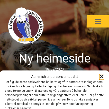
Ny heimeside
18/02/2020
Administrer personvernet ditt
For å gi de beste opplevelsene bruker vi og våre partnere teknologier som
cookies for å lagre og / eller få tilgang til enhetsinformasjon. Samtykke til
disse teknologiene vil tillate oss og våre partnere å behandle
personopplysninger som surfe-/navigeringsatferd eller unike IDer på dette
nettstedet og vise (ikke) personlige annonser. Hvis du ikke samtykker
eller trekker tilbake samtykke, kan det påvirke visse funksjoner og
funksjoner negativt.